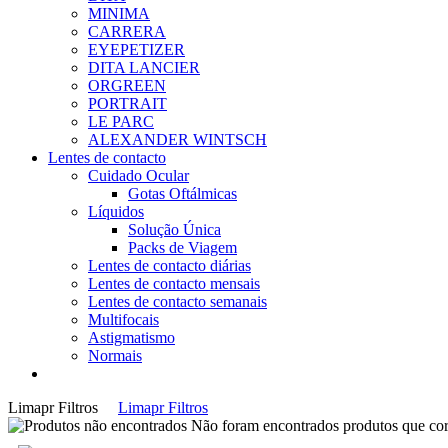
MINIMA
CARRERA
EYEPETIZER
DITA LANCIER
ORGREEN
PORTRAIT
LE PARC
ALEXANDER WINTSCH
Lentes de contacto
Cuidado Ocular
Gotas Oftálmicas
Líquidos
Solução Única
Packs de Viagem
Lentes de contacto diárias
Lentes de contacto mensais
Lentes de contacto semanais
Multifocais
Astigmatismo
Normais
Limapr Filtros
Limapr Filtros
Não foram encontrados produtos que cor