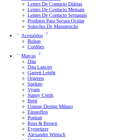
Lentes De Contacto Diárias
Lentes De Contacto Mensais
Lentes De Contacto Semanais
Produtos Para Secura Ocular
Soluções De Manutenção
Acessórios
Bolsas
Cordões
Marcas
Dita
Dita Lancier
Garrett Leight
Orgreen
Spektre
Vysen
Sunny Cords
Brett
Unique Design Milano
Einstoffen
Portrait
Ross & Brown
Eyepetizer
Alexander Wintsch