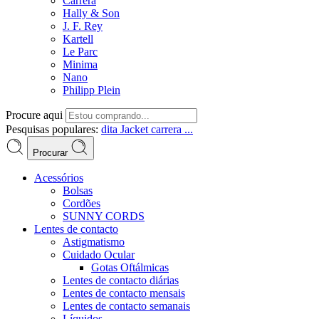
Carrera
Hally & Son
J. F. Rey
Kartell
Le Parc
Minima
Nano
Philipp Plein
Procure aqui
Pesquisas populares:
dita
Jacket
carrera ...
Procurar
Acessórios
Bolsas
Cordões
SUNNY CORDS
Lentes de contacto
Astigmatismo
Cuidado Ocular
Gotas Oftálmicas
Lentes de contacto diárias
Lentes de contacto mensais
Lentes de contacto semanais
Líquidos