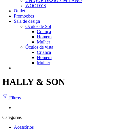
UNIQUE DESIGN MILANO
WOODYS
Outlet
Promoções
Sala de design
Óculos de Sol
Criança
Homem
Mulher
Óculos de vista
Criança
Homem
Mulher
HALLY & SON
Filtros
Categorias
Acessórios