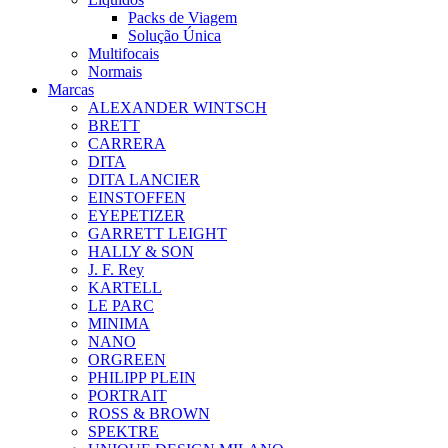
Packs de Viagem
Solução Única
Multifocais
Normais
Marcas
ALEXANDER WINTSCH
BRETT
CARRERA
DITA
DITA LANCIER
EINSTOFFEN
EYEPETIZER
GARRETT LEIGHT
HALLY & SON
J. F. Rey
KARTELL
LE PARC
MINIMA
NANO
ORGREEN
PHILIPP PLEIN
PORTRAIT
ROSS & BROWN
SPEKTRE