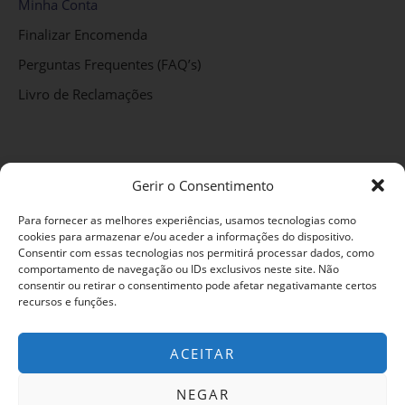
Minha Conta
Finalizar Encomenda
Perguntas Frequentes (FAQ’s)
Livro de Reclamações
Política de privacidade
Gerir o Consentimento
Métodos de Pagamento
Para fornecer as melhores experiências, usamos tecnologias como
Termos e Condições
cookies para armazenar e/ou aceder a informações do dispositivo.
Consentir com essas tecnologias nos permitirá processar dados, como
Entregas e Devoluções
comportamento de navegação ou IDs exclusivos neste site. Não
consentir ou retirar o consentimento pode afetar negativamante certos
Política de Cookies
recursos e funções.
RAL e RLL
ACEITAR
NEGAR