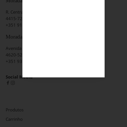
Morada - Vila Nova de Gaia
R. Central do Olival 2755,
4415-726 Olival
+351 915 389 495
Morada - Lousada
Avenida Dr. José Paulino Freitas Neto, nº 253
4620-523 Lousada
+351 939 089 992
Social Media
Produtos
Carrinho