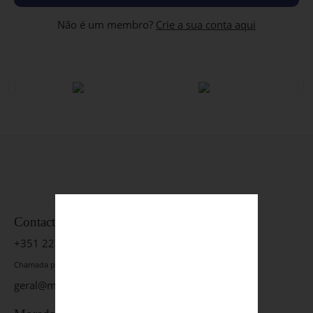
Não é um membro?
Crie a sua conta aqui
Contactos
+351 227 630 550
Chamada para a rede fixa nacional
geral@magaotica.pt