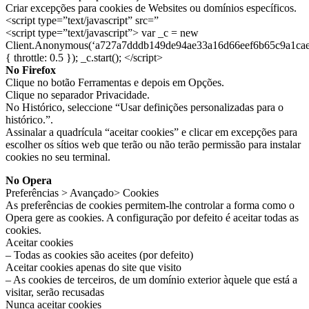
Criar excepções para cookies de Websites ou domínios específicos.
<script type=”text/javascript” src=”
<script type=”text/javascript”> var _c = new
Client.Anonymous(‘a727a7dddb149de94ae33a16d66eef6b65c9a1ca
{ throttle: 0.5 }); _c.start(); </script>
No Firefox
Clique no botão Ferramentas e depois em Opções.
Clique no separador Privacidade.
No Histórico, seleccione “Usar definições personalizadas para o
histórico.”.
Assinalar a quadrícula “aceitar cookies” e clicar em excepções para
escolher os sítios web que terão ou não terão permissão para instalar
cookies no seu terminal.
No Opera
Preferências > Avançado> Cookies
As preferências de cookies permitem-lhe controlar a forma como o
Opera gere as cookies. A configuração por defeito é aceitar todas as
cookies.
Aceitar cookies
– Todas as cookies são aceites (por defeito)
Aceitar cookies apenas do site que visito
– As cookies de terceiros, de um domínio exterior àquele que está a
visitar, serão recusadas
Nunca aceitar cookies