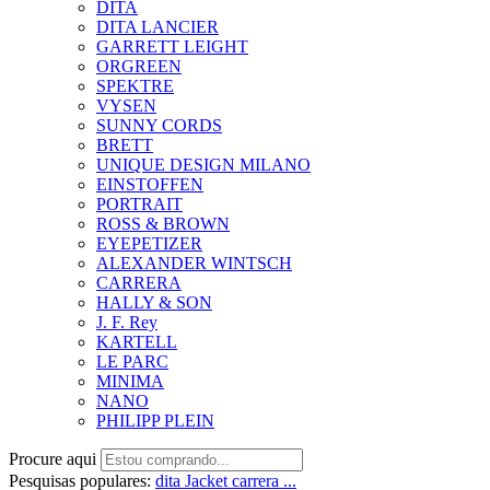
DITA
DITA LANCIER
GARRETT LEIGHT
ORGREEN
SPEKTRE
VYSEN
SUNNY CORDS
BRETT
UNIQUE DESIGN MILANO
EINSTOFFEN
PORTRAIT
ROSS & BROWN
EYEPETIZER
ALEXANDER WINTSCH
CARRERA
HALLY & SON
J. F. Rey
KARTELL
LE PARC
MINIMA
NANO
PHILIPP PLEIN
Procure aqui
Pesquisas populares:
dita
Jacket
carrera ...