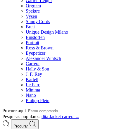
Garrett Leight
Orgreen
Spektre
Vysen
Sunny Cords
Brett
Unique Design Milano
Einstoffen
Portrait
Ross & Brown
Eyepetizer
Alexander Wintsch
Carrera
Hally & Son
J. F. Rey
Kartell
Le Parc
Minima
Nano
Philipp Plein
Procure aqui
Pesquisas populares:
dita
Jacket
carrera ...
Procurar