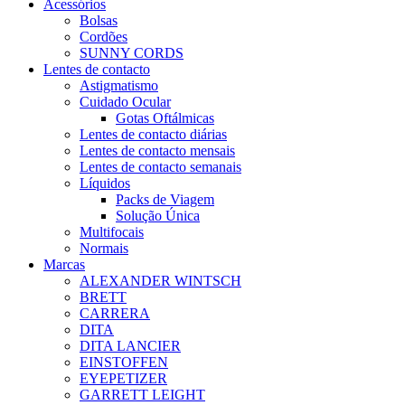
Acessórios
Bolsas
Cordões
SUNNY CORDS
Lentes de contacto
Astigmatismo
Cuidado Ocular
Gotas Oftálmicas
Lentes de contacto diárias
Lentes de contacto mensais
Lentes de contacto semanais
Líquidos
Packs de Viagem
Solução Única
Multifocais
Normais
Marcas
ALEXANDER WINTSCH
BRETT
CARRERA
DITA
DITA LANCIER
EINSTOFFEN
EYEPETIZER
GARRETT LEIGHT