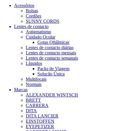
Acessórios
Bolsas
Cordões
SUNNY CORDS
Lentes de contacto
Astigmatismo
Cuidado Ocular
Gotas Oftálmicas
Lentes de contacto diárias
Lentes de contacto mensais
Lentes de contacto semanais
Líquidos
Packs de Viagem
Solução Única
Multifocais
Normais
Marcas
ALEXANDER WINTSCH
BRETT
CARRERA
DITA
DITA LANCIER
EINSTOFFEN
EYEPETIZER