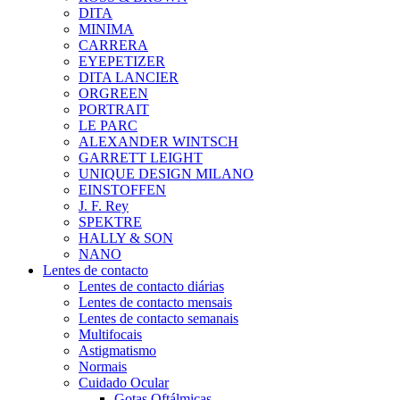
DITA
MINIMA
CARRERA
EYEPETIZER
DITA LANCIER
ORGREEN
PORTRAIT
LE PARC
ALEXANDER WINTSCH
GARRETT LEIGHT
UNIQUE DESIGN MILANO
EINSTOFFEN
J. F. Rey
SPEKTRE
HALLY & SON
NANO
Lentes de contacto
Lentes de contacto diárias
Lentes de contacto mensais
Lentes de contacto semanais
Multifocais
Astigmatismo
Normais
Cuidado Ocular
Gotas Oftálmicas