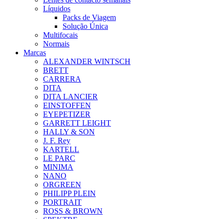
Líquidos
Packs de Viagem
Solução Única
Multifocais
Normais
Marcas
ALEXANDER WINTSCH
BRETT
CARRERA
DITA
DITA LANCIER
EINSTOFFEN
EYEPETIZER
GARRETT LEIGHT
HALLY & SON
J. F. Rey
KARTELL
LE PARC
MINIMA
NANO
ORGREEN
PHILIPP PLEIN
PORTRAIT
ROSS & BROWN