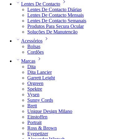
Lentes De Contacto
Lentes De Contacto Diárias
Lentes De Contacto Mensais
Lentes De Contacto Semanais
Produtos Para Secura Ocular
Soluções De Manutenção
Acessórios
Bolsas
Cordões
Marcas
Dita
Dita Lancier
Garrett Leight
Orgreen
Spektre
Vysen
Sunny Cords
Brett
Unique Design Milano
Einstoffen
Portrait
Ross & Brown
Eyepetizer