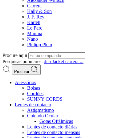
Alexander Wintsch
Carrera
Hally & Son
J. F. Rey
Kartell
Le Parc
Minima
Nano
Philipp Plein
Procure aqui
Pesquisas populares:
dita
Jacket
carrera ...
Procurar
Acessórios
Bolsas
Cordões
SUNNY CORDS
Lentes de contacto
Astigmatismo
Cuidado Ocular
Gotas Oftálmicas
Lentes de contacto diárias
Lentes de contacto mensais
Lentes de contacto semanais