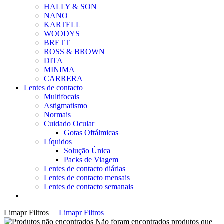
HALLY & SON
NANO
KARTELL
WOODYS
BRETT
ROSS & BROWN
DITA
MINIMA
CARRERA
Lentes de contacto
Multifocais
Astigmatismo
Normais
Cuidado Ocular
Gotas Oftálmicas
Líquidos
Solução Única
Packs de Viagem
Lentes de contacto diárias
Lentes de contacto mensais
Lentes de contacto semanais
Limapr Filtros
Limapr Filtros
Não foram encontrados produtos que