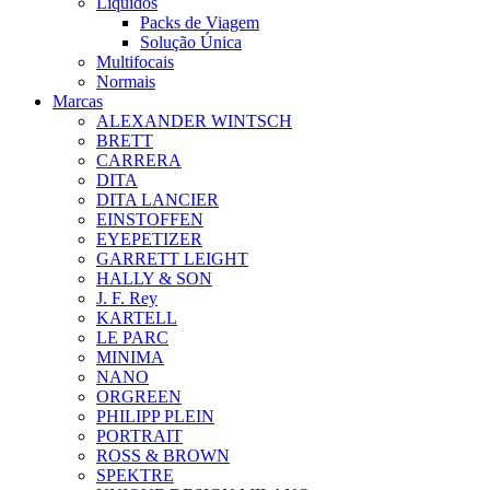
Líquidos
Packs de Viagem
Solução Única
Multifocais
Normais
Marcas
ALEXANDER WINTSCH
BRETT
CARRERA
DITA
DITA LANCIER
EINSTOFFEN
EYEPETIZER
GARRETT LEIGHT
HALLY & SON
J. F. Rey
KARTELL
LE PARC
MINIMA
NANO
ORGREEN
PHILIPP PLEIN
PORTRAIT
ROSS & BROWN
SPEKTRE