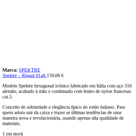
Marca:
SPEKTRE
Spektre – Rigaut 01aft
159,00
€
Modelo Spektre hexagonal icónico fabricado em Itália com aço 316
alemão, acabado à mão e combinado com lentes de nylon francesas
cat.3.
Conceito de sobriedade e elegância típico do estilo italiano. Para
quem adora sair da caixa e trazer as últimas tendências de uma
maneira nova e revolucionária, usando apenas alta qualidade de
materiais.
1 em stock