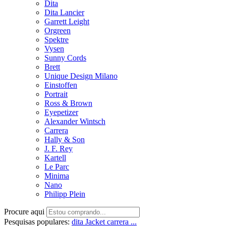
Dita
Dita Lancier
Garrett Leight
Orgreen
Spektre
Vysen
Sunny Cords
Brett
Unique Design Milano
Einstoffen
Portrait
Ross & Brown
Eyepetizer
Alexander Wintsch
Carrera
Hally & Son
J. F. Rey
Kartell
Le Parc
Minima
Nano
Philipp Plein
Procure aqui
Pesquisas populares:
dita
Jacket
carrera ...