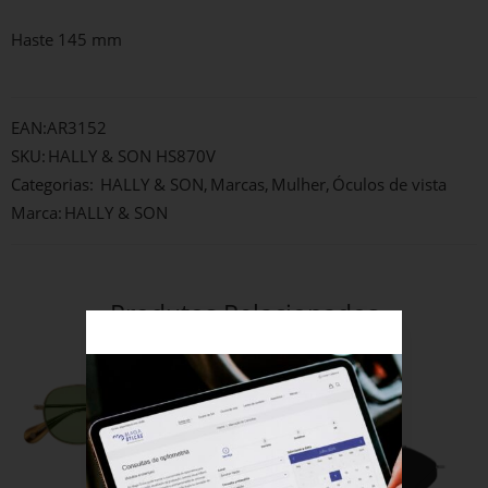
Haste 145 mm
EAN:
AR3152
SKU:
HALLY & SON HS870V
Categorias:
HALLY & SON
,
Marcas
,
Mulher
,
Óculos de vista
Marca:
HALLY & SON
Produtos Relacionados