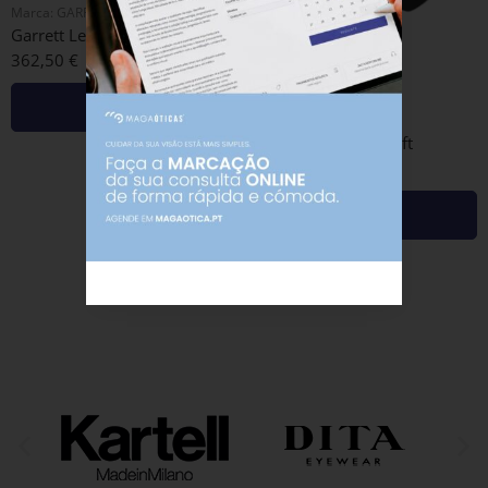
Marca:
GARRETT LEIGHT
Garrett Leight Van Buren Ii Gold-sap Tortoise/flat Pure Green
362,50
€
Adicionar
Marca:
SPEKTRE
Spektre – Rigaut 03cft
159,00
€
Adicionar