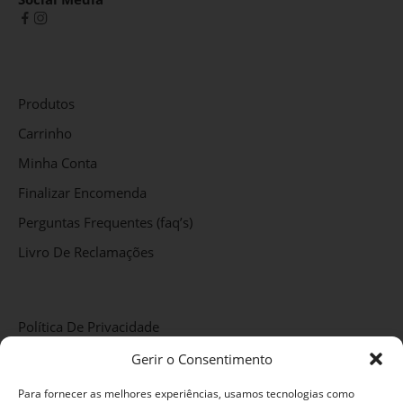
Produtos
Carrinho
Minha Conta
Finalizar Encomenda
Perguntas Frequentes (faq’s)
Livro De Reclamações
Política De Privacidade
Métodos De Pagamento
Gerir o Consentimento
Termos E Condições
Para fornecer as melhores experiências, usamos tecnologias como