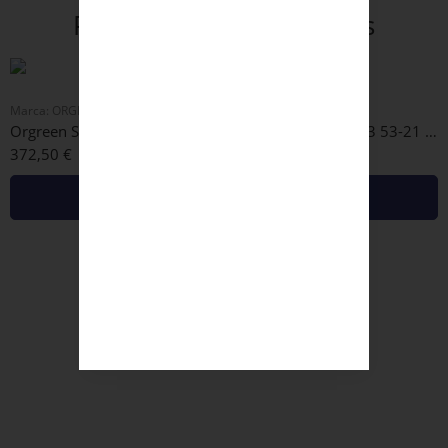
Produtos recomendados
Marca:
ORGREEN
Marca:
ORGREEN
Orgreen Shock 92-44 53-21 145
Orgreen Shock 01-33 53-21 145
372,50
€
372,50
€
Adicionar
Adicionar