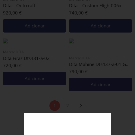
Dita – Outrcraft
Dita – Custom Flight006x
920,00
€
740,00
€
Adicionar
Adicionar
Marca:
DITA
Dita Firaz Dts431-a-02
Marca:
DITA
Dita Mahine Dts437-a-01 Gold
720,00
€
790,00
€
Adicionar
Adicionar
1
2