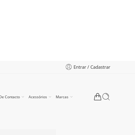
Entrar / Cadastrar
De Contacto
Acessórios
Marcas
Behcka