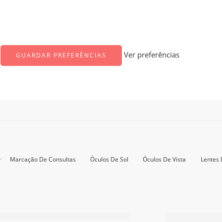
Ver preferências
GUARDAR PREFERÊNCIAS
Marcação De Consultas
Óculos De Sol
Óculos De Vista
Lentes 
Dita – 