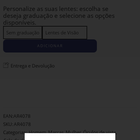
Personalize as suas lentes: escolha se
deseja graduação e selecione as opções
disponíveis.
Sem graduação
Lentes de Visão
ADICIONAR
Entrega e Devolução
EAN:
AR4078
SKU:
AR4078
Categorias:
Homem
,
Marcas
,
Mulher
,
Óculos de vista
,