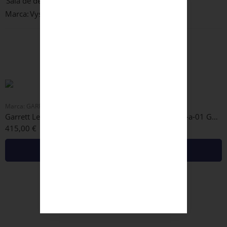
Sala de design
Marca:
Vysen
Produtos Relacionados
Marca:
GARRETT LEIGHT
Marca:
DITA
Garrett Leight – Blue Kinney Mocha Latte
Dita Mahine Dts437-a-01 Gold
415,00
€
790,00
€
Adicionar
Adicionar