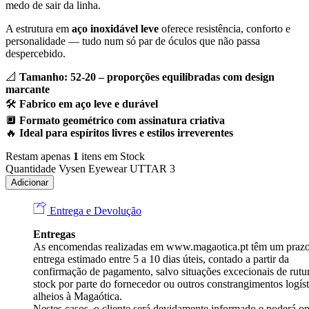
medo de sair da linha.
A estrutura em
aço inoxidável leve
oferece resistência, conforto e
personalidade — tudo num só par de óculos que não passa
despercebido.
📐
Tamanho: 52-20 – proporções equilibradas com design
marcante
🛠️
Fabrico em aço leve e durável
🔲
Formato geométrico com assinatura criativa
🔥
Ideal para espíritos livres e estilos irreverentes
Restam apenas
1
itens em Stock
Quantidade Vysen Eyewear UTTAR 3
Adicionar
Entrega e Devolução
Entregas
As encomendas realizadas em
www.magaotica.pt
têm um prazo
entrega estimado entre 5 a 10 dias úteis, contado a partir da
confirmação de pagamento, salvo situações excecionais de rutu
stock por parte do fornecedor ou outros constrangimentos logíst
alheios à Magaótica.
Nestes casos, o cliente será devidamente informado e poderá op