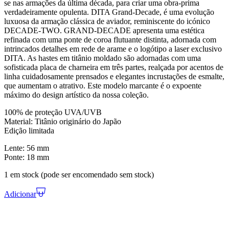
se nas armações da última década, para criar uma obra-prima
verdadeiramente opulenta. DITA Grand-Decade, é uma evolução
luxuosa da armação clássica de aviador, reminiscente do icónico
DECADE-TWO. GRAND-DECADE apresenta uma estética
refinada com uma ponte de coroa flutuante distinta, adornada com
intrincados detalhes em rede de arame e o logótipo a laser exclusivo
DITA. As hastes em titânio moldado são adornadas com uma
sofisticada placa de charneira em três partes, realçada por acentos de
linha cuidadosamente prensados e elegantes incrustações de esmalte,
que aumentam o atrativo. Este modelo marcante é o expoente
máximo do design artístico da nossa coleção.
100% de proteção UVA/UVB
Material: Titânio originário do Japão
Edição limitada
Lente: 56 mm
Ponte: 18 mm
1 em stock (pode ser encomendado sem stock)
Adicionar