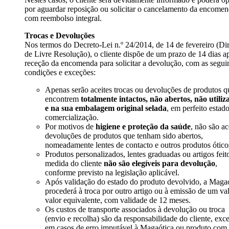
por aguardar reposição ou solicitar o cancelamento da encome
com reembolso integral.
Trocas e Devoluções
Nos termos do Decreto-Lei n.º 24/2014, de 14 de fevereiro (Dir
de Livre Resolução), o cliente dispõe de um prazo de 14 dias a
receção da encomenda para solicitar a devolução, com as segui
condições e exceções:
Apenas serão aceites trocas ou devoluções de produtos q
encontrem
totalmente intactos, não abertos, não utiliz
e na sua embalagem original selada
, em perfeito estad
comercialização.
Por motivos de
higiene e proteção da saúde
, não são ac
devoluções de produtos que tenham sido abertos,
nomeadamente lentes de contacto e outros produtos ótico
Produtos personalizados, lentes graduadas ou artigos feit
medida do cliente
não são elegíveis para devolução
,
conforme previsto na legislação aplicável.
Após validação do estado do produto devolvido, a Maga
procederá à troca por outro artigo ou à emissão de um va
valor equivalente, com validade de 12 meses.
Os custos de transporte associados à devolução ou troca
(envio e recolha) são da responsabilidade do cliente, exc
em casos de erro imputável à Magaótica ou produto com