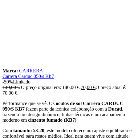
Marca:
CARRERA
Carrera Carduc 050/s Kb7
-50%
Limitado
140,00
€
O preço original era: 140,00 €.
70,00
€
O preço atual é:
70,00 €.
Performance que se vê. Os
óculos de sol Carrera CARDUC
050/S KB7
fazem parte da icónica colaboração com a
Ducati
,
trazendo um design dinâmico, linhas técnicas e um acabamento
moderno em
cinzento fumado (KB7)
.
Com
tamanho 53-20
, este modelo oferece um ajuste equilibrado e
confortável para rostos médios. Ideal para quem vive com atitude,