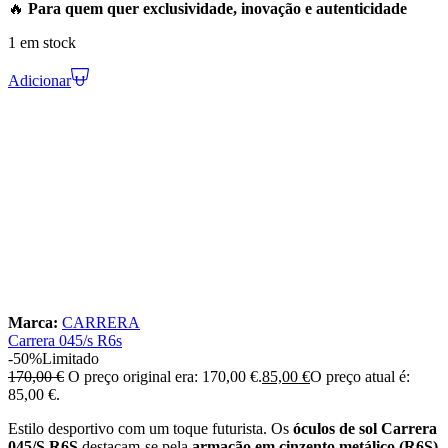
🔥
Para quem quer exclusividade, inovação e autenticidade
1 em stock
Adicionar
Marca:
CARRERA
Carrera 045/s R6s
-50%
Limitado
170,00
€
O preço original era: 170,00 €.
85,00
€
O preço atual é:
85,00 €.
Estilo desportivo com um toque futurista. Os
óculos de sol Carrera
045/S R6S
destacam-se pela
armação em cinzento metálico (R6S)