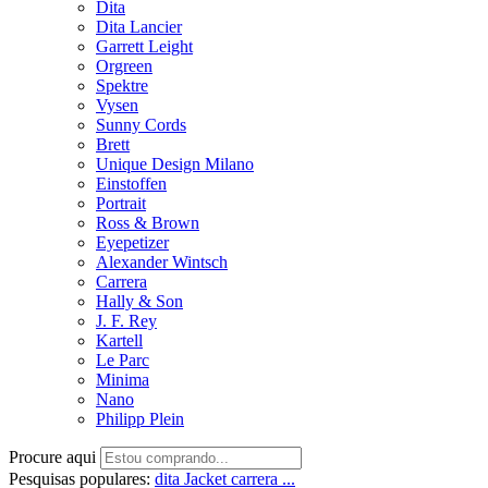
Dita
Dita Lancier
Garrett Leight
Orgreen
Spektre
Vysen
Sunny Cords
Brett
Unique Design Milano
Einstoffen
Portrait
Ross & Brown
Eyepetizer
Alexander Wintsch
Carrera
Hally & Son
J. F. Rey
Kartell
Le Parc
Minima
Nano
Philipp Plein
Procure aqui
Pesquisas populares:
dita
Jacket
carrera ...