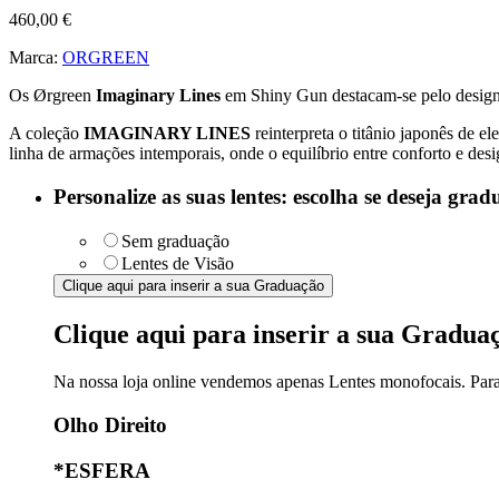
460,00
€
Marca:
ORGREEN
Os Ørgreen
Imaginary Lines
em Shiny Gun destacam-se pelo design u
A coleção
IMAGINARY LINES
reinterpreta o titânio japonês de e
linha de armações intemporais, onde o equilíbrio entre conforto e des
Personalize as suas lentes: escolha se deseja grad
Sem graduação
Lentes de Visão
Clique aqui para inserir a sua Graduação
Clique aqui para inserir a sua Gradua
Na nossa loja online vendemos apenas Lentes monofocais. Para ó
Olho Direito
*
ESFERA