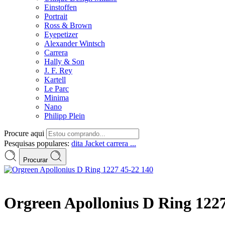
Einstoffen
Portrait
Ross & Brown
Eyepetizer
Alexander Wintsch
Carrera
Hally & Son
J. F. Rey
Kartell
Le Parc
Minima
Nano
Philipp Plein
Procure aqui
Pesquisas populares:
dita
Jacket
carrera ...
Procurar
Orgreen Apollonius D Ring 1227