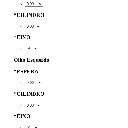
*
CILINDRO
*
EIXO
Olho Esquerdo
*
ESFERA
*
CILINDRO
*
EIXO