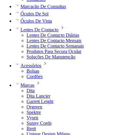
Marcação De Consultas
Óculos De Sol
Óculos De Vista
Lentes De Contacto
Lentes De Contacto Diárias
Lentes De Contacto Mensais
Lentes De Contacto Semanais
Produtos Para Secura Ocular
Soluções De Manutenção
Acessórios
Bolsas
Cordões
Marcas
Dita
Dita Lancier
Garrett Leight
Orgreen
Spektre
Vysen
Sunny Cords
Brett
Unique Design Milano