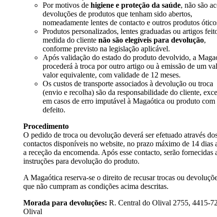
Por motivos de
higiene e proteção da saúde
, não são ac
devoluções de produtos que tenham sido abertos,
nomeadamente lentes de contacto e outros produtos ótico
Produtos personalizados, lentes graduadas ou artigos feit
medida do cliente
não são elegíveis para devolução
,
conforme previsto na legislação aplicável.
Após validação do estado do produto devolvido, a Maga
procederá à troca por outro artigo ou à emissão de um va
valor equivalente, com validade de 12 meses.
Os custos de transporte associados à devolução ou troca
(envio e recolha) são da responsabilidade do cliente, exc
em casos de erro imputável à Magaótica ou produto com
defeito.
Procedimento
O pedido de troca ou devolução deverá ser efetuado através do
contactos disponíveis no website, no prazo máximo de 14 dias 
a receção da encomenda. Após esse contacto, serão fornecidas 
instruções para devolução do produto.
A Magaótica reserva-se o direito de recusar trocas ou devoluçõ
que não cumpram as condições acima descritas.
Morada para devoluções:
R. Central do Olival 2755, 4415-7
Olival