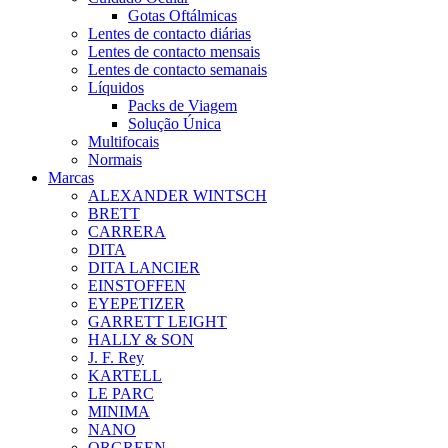
Gotas Oftálmicas
Lentes de contacto diárias
Lentes de contacto mensais
Lentes de contacto semanais
Líquidos
Packs de Viagem
Solução Única
Multifocais
Normais
Marcas
ALEXANDER WINTSCH
BRETT
CARRERA
DITA
DITA LANCIER
EINSTOFFEN
EYEPETIZER
GARRETT LEIGHT
HALLY & SON
J. F. Rey
KARTELL
LE PARC
MINIMA
NANO
ORGREEN