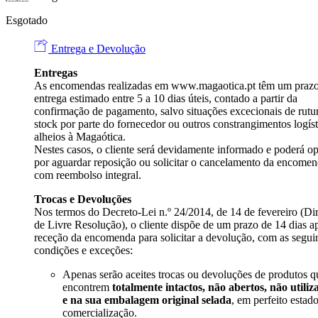
Esgotado
Entrega e Devolução
Entregas
As encomendas realizadas em
www.magaotica.pt
têm um prazo
entrega estimado entre 5 a 10 dias úteis, contado a partir da
confirmação de pagamento, salvo situações excecionais de rutu
stock por parte do fornecedor ou outros constrangimentos logíst
alheios à Magaótica.
Nestes casos, o cliente será devidamente informado e poderá op
por aguardar reposição ou solicitar o cancelamento da encome
com reembolso integral.
Trocas e Devoluções
Nos termos do Decreto-Lei n.º 24/2014, de 14 de fevereiro (Dir
de Livre Resolução), o cliente dispõe de um prazo de 14 dias a
receção da encomenda para solicitar a devolução, com as segui
condições e exceções:
Apenas serão aceites trocas ou devoluções de produtos q
encontrem
totalmente intactos, não abertos, não utiliz
e na sua embalagem original selada
, em perfeito estad
comercialização.