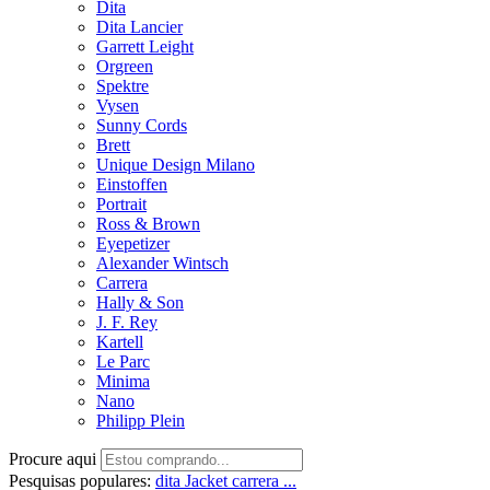
Dita
Dita Lancier
Garrett Leight
Orgreen
Spektre
Vysen
Sunny Cords
Brett
Unique Design Milano
Einstoffen
Portrait
Ross & Brown
Eyepetizer
Alexander Wintsch
Carrera
Hally & Son
J. F. Rey
Kartell
Le Parc
Minima
Nano
Philipp Plein
Procure aqui
Pesquisas populares:
dita
Jacket
carrera ...