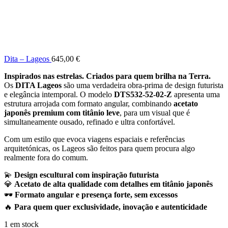
Dita – Lageos
645,00
€
Inspirados nas estrelas. Criados para quem brilha na Terra.
Os
DITA Lageos
são uma verdadeira obra-prima de design futurista
e elegância intemporal. O modelo
DTS532-52-02-Z
apresenta uma
estrutura arrojada com formato angular, combinando
acetato
japonês premium com titânio leve
, para um visual que é
simultaneamente ousado, refinado e ultra confortável.
Com um estilo que evoca viagens espaciais e referências
arquitetónicas, os Lageos são feitos para quem procura algo
realmente fora do comum.
💫
Design escultural com inspiração futurista
💎
Acetato de alta qualidade com detalhes em titânio japonês
🕶️
Formato angular e presença forte, sem excessos
🔥
Para quem quer exclusividade, inovação e autenticidade
1 em stock