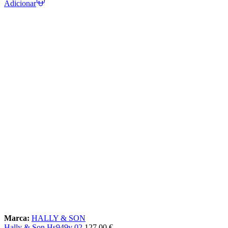
Adicionar
Marca:
HALLY & SON
Hally & Son Hs949v 02
127,00
€