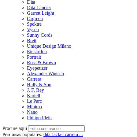
Dita
Dita Lancier
Garrett Leight
Orgreen
Spektre
Vysen
Sunny Cords
Brett
Unique Design Milano
Einstoffen
Portrait
Ross & Brown
Eyepetizer
Alexander Wintsch
Carrera
Hally & Son
J. F. Rey
Kartell
Le Parc
Minima
Nano
Philipp Plein
Procure aqui
Pesquisas populares:
dita
Jacket
carrera ...