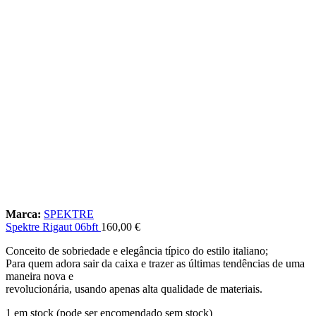
Marca:
SPEKTRE
Spektre Rigaut 06bft
160,00
€
Conceito de sobriedade e elegância típico do estilo italiano;
Para quem adora sair da caixa e trazer as últimas tendências de uma
maneira nova e
revolucionária, usando apenas alta qualidade de materiais.
1 em stock (pode ser encomendado sem stock)