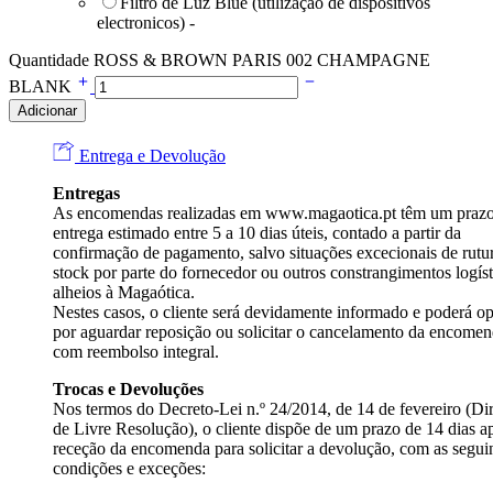
Filtro de Luz Blue (utilização de dispositivos
electronicos)
-
Quantidade ROSS & BROWN PARIS 002 CHAMPAGNE
BLANK
Adicionar
Entrega e Devolução
Entregas
As encomendas realizadas em
www.magaotica.pt
têm um prazo
entrega estimado entre 5 a 10 dias úteis, contado a partir da
confirmação de pagamento, salvo situações excecionais de rutu
stock por parte do fornecedor ou outros constrangimentos logíst
alheios à Magaótica.
Nestes casos, o cliente será devidamente informado e poderá op
por aguardar reposição ou solicitar o cancelamento da encome
com reembolso integral.
Trocas e Devoluções
Nos termos do Decreto-Lei n.º 24/2014, de 14 de fevereiro (Dir
de Livre Resolução), o cliente dispõe de um prazo de 14 dias a
receção da encomenda para solicitar a devolução, com as segui
condições e exceções: