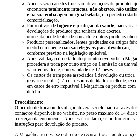
Apenas serão aceites trocas ou devoluções de produtos q
encontrem
totalmente intactos, não abertos, não utiliz
e na sua embalagem original selada
, em perfeito estad
comercialização.
Por motivos de
higiene e proteção da saúde
, não são ac
devoluções de produtos que tenham sido abertos,
nomeadamente lentes de contacto e outros produtos ótico
Produtos personalizados, lentes graduadas ou artigos feit
medida do cliente
não são elegíveis para devolução
,
conforme previsto na legislação aplicável.
Após validação do estado do produto devolvido, a Maga
procederá à troca por outro artigo ou à emissão de um va
valor equivalente, com validade de 12 meses.
Os custos de transporte associados à devolução ou troca
(envio e recolha) são da responsabilidade do cliente, exc
em casos de erro imputável à Magaótica ou produto com
defeito.
Procedimento
O pedido de troca ou devolução deverá ser efetuado através do
contactos disponíveis no website, no prazo máximo de 14 dias 
a receção da encomenda. Após esse contacto, serão fornecidas 
instruções para devolução do produto.
A Magaótica reserva-se o direito de recusar trocas ou devoluçõ