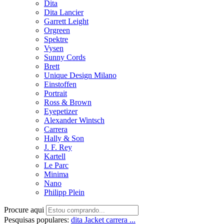
Dita
Dita Lancier
Garrett Leight
Orgreen
Spektre
Vysen
Sunny Cords
Brett
Unique Design Milano
Einstoffen
Portrait
Ross & Brown
Eyepetizer
Alexander Wintsch
Carrera
Hally & Son
J. F. Rey
Kartell
Le Parc
Minima
Nano
Philipp Plein
Procure aqui
Pesquisas populares:
dita
Jacket
carrera ...