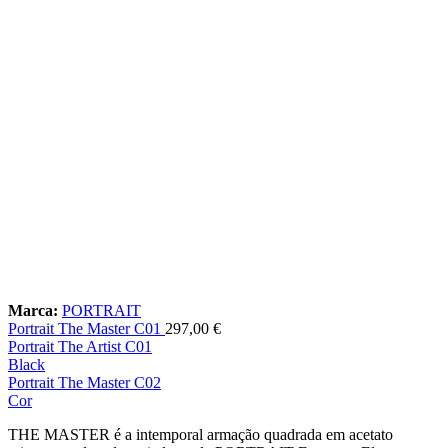
Marca:
PORTRAIT
Portrait The Master C01
297,00
€
Portrait The Artist C01
Black
Portrait The Master C02
Cor
THE MASTER é a intemporal armação quadrada em acetato