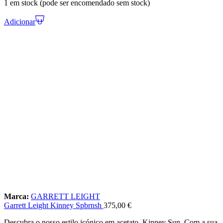
1 em stock (pode ser encomendado sem stock)
Adicionar
Marca:
GARRETT LEIGHT
Garrett Leight Kinney Spbrnsh
375,00
€
Descubra o nosso estilo icónico em acetato, Kinney Sun. Com a sua