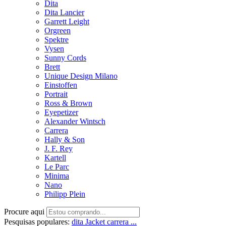
Dita
Dita Lancier
Garrett Leight
Orgreen
Spektre
Vysen
Sunny Cords
Brett
Unique Design Milano
Einstoffen
Portrait
Ross & Brown
Eyepetizer
Alexander Wintsch
Carrera
Hally & Son
J. F. Rey
Kartell
Le Parc
Minima
Nano
Philipp Plein
Procure aqui
Pesquisas populares:
dita
Jacket
carrera ...