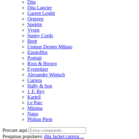
Dita
Dita Lancier
Garrett Leight
Orgreen
Spektre
Vysen
Sunny Cords
Brett
Unique Design Milano
Einstoffen
Portrait
Ross & Brown
Eyepetizer
Alexander Wintsch
Carrera
Hally & Son
J. F. Rey
Kartell
Le Parc
Minima
Nano
Philipp Plein
Procure aqui
Pesquisas populares:
dita
Jacket
carrera ...