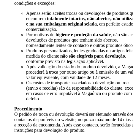
condições e exceções:
Apenas serão aceites trocas ou devoluções de produtos q
encontrem
totalmente intactos, não abertos, não utiliz
e na sua embalagem original selada
, em perfeito estad
comercialização.
Por motivos de
higiene e proteção da saúde
, não são ac
devoluções de produtos que tenham sido abertos,
nomeadamente lentes de contacto e outros produtos ótico
Produtos personalizados, lentes graduadas ou artigos feit
medida do cliente
não são elegíveis para devolução
,
conforme previsto na legislação aplicável.
Após validação do estado do produto devolvido, a Maga
procederá à troca por outro artigo ou à emissão de um va
valor equivalente, com validade de 12 meses.
Os custos de transporte associados à devolução ou troca
(envio e recolha) são da responsabilidade do cliente, exc
em casos de erro imputável à Magaótica ou produto com
defeito.
Procedimento
O pedido de troca ou devolução deverá ser efetuado através do
contactos disponíveis no website, no prazo máximo de 14 dias 
a receção da encomenda. Após esse contacto, serão fornecidas 
instruções para devolução do produto.