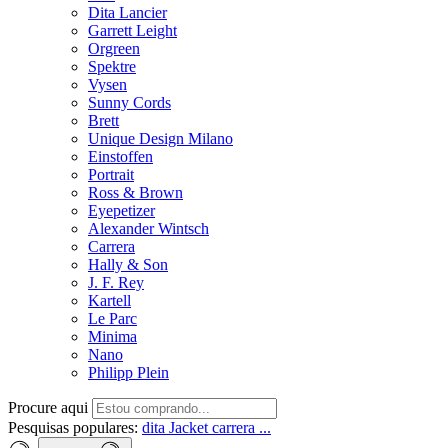
Dita Lancier
Garrett Leight
Orgreen
Spektre
Vysen
Sunny Cords
Brett
Unique Design Milano
Einstoffen
Portrait
Ross & Brown
Eyepetizer
Alexander Wintsch
Carrera
Hally & Son
J. F. Rey
Kartell
Le Parc
Minima
Nano
Philipp Plein
Procure aqui
Pesquisas populares:
dita
Jacket
carrera ...