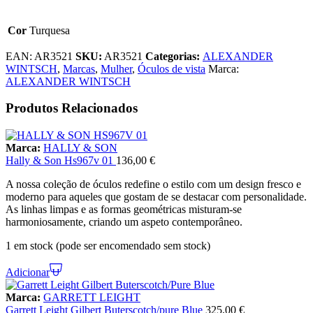
Cor
Turquesa
EAN:
AR3521
SKU:
AR3521
Categorias:
ALEXANDER
WINTSCH
,
Marcas
,
Mulher
,
Óculos de vista
Marca:
ALEXANDER WINTSCH
Produtos Relacionados
Marca:
HALLY & SON
Hally & Son Hs967v 01
136,00
€
A nossa coleção de óculos redefine o estilo com um design fresco e
moderno para aqueles que gostam de se destacar com personalidade.
As linhas limpas e as formas geométricas misturam-se
harmoniosamente, criando um aspeto contemporâneo.
1 em stock (pode ser encomendado sem stock)
Adicionar
Marca:
GARRETT LEIGHT
Garrett Leight Gilbert Buterscotch/pure Blue
325,00
€