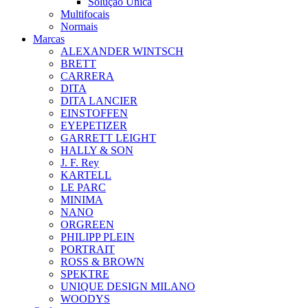
Solução Única
Multifocais
Normais
Marcas
ALEXANDER WINTSCH
BRETT
CARRERA
DITA
DITA LANCIER
EINSTOFFEN
EYEPETIZER
GARRETT LEIGHT
HALLY & SON
J. F. Rey
KARTELL
LE PARC
MINIMA
NANO
ORGREEN
PHILIPP PLEIN
PORTRAIT
ROSS & BROWN
SPEKTRE
UNIQUE DESIGN MILANO
WOODYS