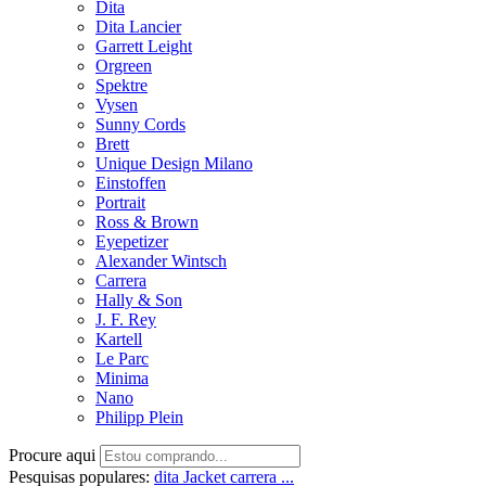
Dita
Dita Lancier
Garrett Leight
Orgreen
Spektre
Vysen
Sunny Cords
Brett
Unique Design Milano
Einstoffen
Portrait
Ross & Brown
Eyepetizer
Alexander Wintsch
Carrera
Hally & Son
J. F. Rey
Kartell
Le Parc
Minima
Nano
Philipp Plein
Procure aqui
Pesquisas populares:
dita
Jacket
carrera ...