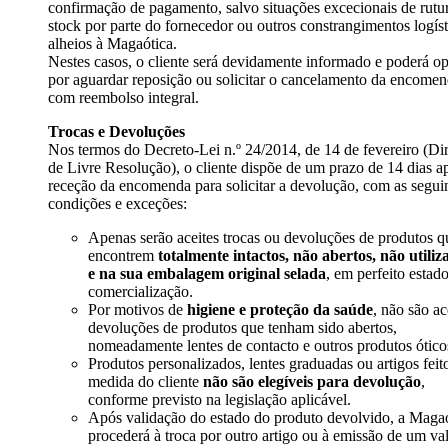
confirmação de pagamento, salvo situações excecionais de rutu
stock por parte do fornecedor ou outros constrangimentos logíst
alheios à Magaótica.
Nestes casos, o cliente será devidamente informado e poderá op
por aguardar reposição ou solicitar o cancelamento da encome
com reembolso integral.
Trocas e Devoluções
Nos termos do Decreto-Lei n.º 24/2014, de 14 de fevereiro (Dir
de Livre Resolução), o cliente dispõe de um prazo de 14 dias a
receção da encomenda para solicitar a devolução, com as segui
condições e exceções:
Apenas serão aceites trocas ou devoluções de produtos q
encontrem
totalmente intactos, não abertos, não utiliz
e na sua embalagem original selada
, em perfeito estad
comercialização.
Por motivos de
higiene e proteção da saúde
, não são ac
devoluções de produtos que tenham sido abertos,
nomeadamente lentes de contacto e outros produtos ótico
Produtos personalizados, lentes graduadas ou artigos feit
medida do cliente
não são elegíveis para devolução
,
conforme previsto na legislação aplicável.
Após validação do estado do produto devolvido, a Maga
procederá à troca por outro artigo ou à emissão de um va