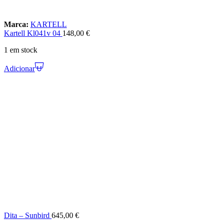
Marca:
KARTELL
Kartell Kl041v 04
148,00
€
1 em stock
Adicionar
Dita – Sunbird
645,00
€