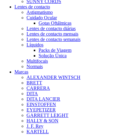
SUNNY CORDS
Lentes de contacto
Astigmatismo
Cuidado Ocular
Gotas Oftálmicas
Lentes de contacto diárias
Lentes de contacto mensais
Lentes de contacto semanais
Líquidos
Packs de Viagem
Solução Única
Multifocais
Normais
Marcas
ALEXANDER WINTSCH
BRETT
CARRERA
DITA
DITA LANCIER
EINSTOFFEN
EYEPETIZER
GARRETT LEIGHT
HALLY & SON
J. F. Rey
KARTELL