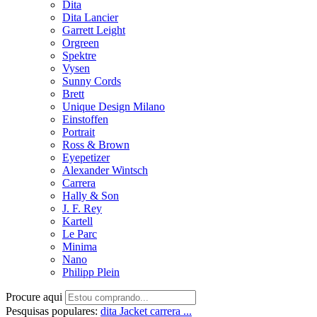
Dita
Dita Lancier
Garrett Leight
Orgreen
Spektre
Vysen
Sunny Cords
Brett
Unique Design Milano
Einstoffen
Portrait
Ross & Brown
Eyepetizer
Alexander Wintsch
Carrera
Hally & Son
J. F. Rey
Kartell
Le Parc
Minima
Nano
Philipp Plein
Procure aqui
Pesquisas populares:
dita
Jacket
carrera ...