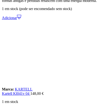
formas antigas e perdidas renascem com uma energia moderna.
1 em stock (pode ser encomendado sem stock)
Adicionar
Marca:
KARTELL
Kartell Kl041v 04
148,00
€
1 em stock