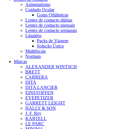
Astigmatismo
Cuidado Ocular
Gotas Oftálmicas
Lentes de contacto diárias
Lentes de contacto mensais
Lentes de contacto semanais
Líquidos
Packs de Viagem
Solução Única
Multifocais
Normais
Marcas
ALEXANDER WINTSCH
BRETT
CARRERA
DITA
DITA LANCIER
EINSTOFFEN
EYEPETIZER
GARRETT LEIGHT
HALLY & SON
J. F. Rey
KARTELL
LE PARC
MINIMA