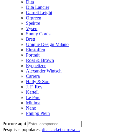
Dita
Dita Lancier
Garrett Leight
Orgreen
Spektre
Vysen
Sunny Cords
Brett
Unique Design Milano
Einstoffen
Portrait
Ross & Brown
Eyepetizer
Alexander Wintsch
Carrera
Hally & Son
J. F. Rey
Kartell
Le Parc
Minima
Nano
Philipp Plein
Procure aqui
Pesquisas populares:
dita
Jacket
carrera ...