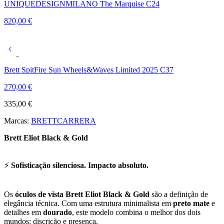
UNIQUEDESIGNMILANO The Marquise C24
820,00
€
Brett SpitFire Sun Wheels&Waves Limited 2025 C37
270,00
€
335,00
€
Marcas:
BRETT
CARRERA
Brett Eliot Black & Gold
⚡
Sofisticação silenciosa. Impacto absoluto.
Os
óculos de vista Brett Eliot Black & Gold
são a definição de
elegância técnica. Com uma estrutura minimalista em
preto mate
e
detalhes em
dourado
, este modelo combina o melhor dos dois
mundos: discrição e presença.