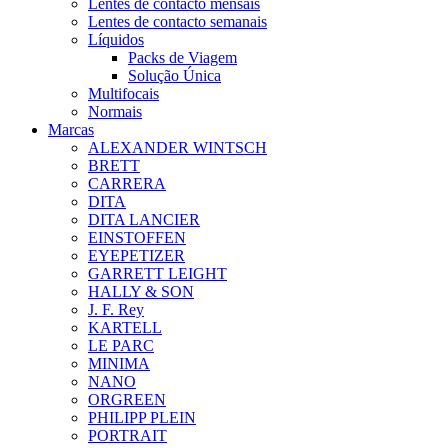
Lentes de contacto mensais
Lentes de contacto semanais
Líquidos
Packs de Viagem
Solução Única
Multifocais
Normais
Marcas
ALEXANDER WINTSCH
BRETT
CARRERA
DITA
DITA LANCIER
EINSTOFFEN
EYEPETIZER
GARRETT LEIGHT
HALLY & SON
J. F. Rey
KARTELL
LE PARC
MINIMA
NANO
ORGREEN
PHILIPP PLEIN
PORTRAIT