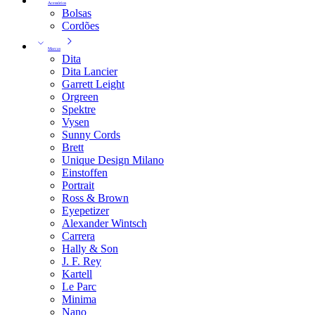
Acessórios
Bolsas
Cordões
Marcas
Dita
Dita Lancier
Garrett Leight
Orgreen
Spektre
Vysen
Sunny Cords
Brett
Unique Design Milano
Einstoffen
Portrait
Ross & Brown
Eyepetizer
Alexander Wintsch
Carrera
Hally & Son
J. F. Rey
Kartell
Le Parc
Minima
Nano