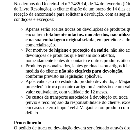
Nos termos do Decreto-Lei n.º 24/2014, de 14 de fevereiro (Dir
de Livre Resolução), o cliente dispõe de um prazo de 14 dias a
receção da encomenda para solicitar a devolução, com as segui
condições e exceções:
Apenas serão aceites trocas ou devoluções de produtos q
encontrem
totalmente intactos, não abertos, não utiliz
e na sua embalagem original selada
, em perfeito estad
comercialização.
Por motivos de
higiene e proteção da saúde
, não são ac
devoluções de produtos que tenham sido abertos,
nomeadamente lentes de contacto e outros produtos ótico
Produtos personalizados, lentes graduadas ou artigos feit
medida do cliente
não são elegíveis para devolução
,
conforme previsto na legislação aplicável.
Após validação do estado do produto devolvido, a Maga
procederá à troca por outro artigo ou à emissão de um va
valor equivalente, com validade de 12 meses.
Os custos de transporte associados à devolução ou troca
(envio e recolha) são da responsabilidade do cliente, exc
em casos de erro imputável à Magaótica ou produto com
defeito.
Procedimento
O pedido de troca ou devolução deverá ser efetuado através do