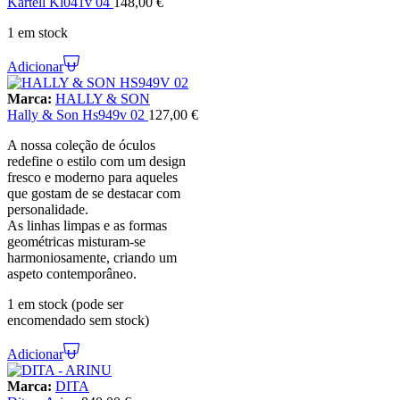
Kartell Kl041v 04
148,00
€
1 em stock
Adicionar
Marca:
HALLY & SON
Hally & Son Hs949v 02
127,00
€
A nossa coleção de óculos
redefine o estilo com um design
fresco e moderno para aqueles
que gostam de se destacar com
personalidade.
As linhas limpas e as formas
geométricas misturam-se
harmoniosamente, criando um
aspeto contemporâneo.
1 em stock (pode ser
encomendado sem stock)
Adicionar
Marca:
DITA