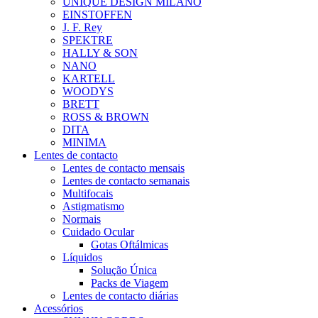
UNIQUE DESIGN MILANO
EINSTOFFEN
J. F. Rey
SPEKTRE
HALLY & SON
NANO
KARTELL
WOODYS
BRETT
ROSS & BROWN
DITA
MINIMA
Lentes de contacto
Lentes de contacto mensais
Lentes de contacto semanais
Multifocais
Astigmatismo
Normais
Cuidado Ocular
Gotas Oftálmicas
Líquidos
Solução Única
Packs de Viagem
Lentes de contacto diárias
Acessórios