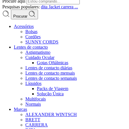
Procure aqui
Pesquisas populares:
dita
Jacket
carrera ...
Procurar
Acessórios
Bolsas
Cordões
SUNNY CORDS
Lentes de contacto
Astigmatismo
Cuidado Ocular
Gotas Oftálmicas
Lentes de contacto diárias
Lentes de contacto mensais
Lentes de contacto semanais
Líquidos
Packs de Viagem
Solução Única
Multifocais
Normais
Marcas
ALEXANDER WINTSCH
BRETT
CARRERA