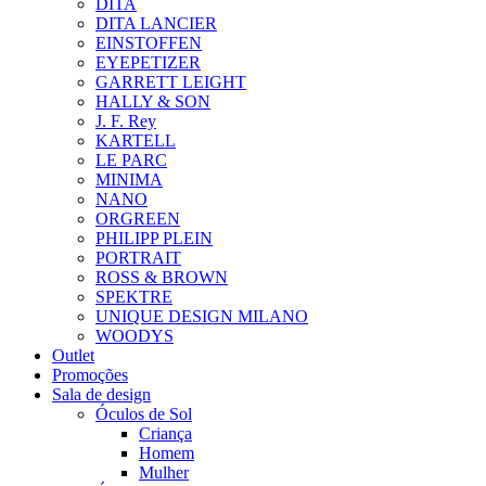
DITA
DITA LANCIER
EINSTOFFEN
EYEPETIZER
GARRETT LEIGHT
HALLY & SON
J. F. Rey
KARTELL
LE PARC
MINIMA
NANO
ORGREEN
PHILIPP PLEIN
PORTRAIT
ROSS & BROWN
SPEKTRE
UNIQUE DESIGN MILANO
WOODYS
Outlet
Promoções
Sala de design
Óculos de Sol
Criança
Homem
Mulher