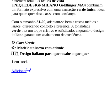
Statement total. Os
óculos de vista
UNIQUEDESIGNMILANO Goldfinger MA4
combinam
um formato expressivo com uma
armação verde única
, ideal
para quem quer destacar-se com confiança.
Com o tamanho
51-20
, adaptam-se bem a rostos médios a
largos, oferecendo conforto e presença. A tonalidade
verde
traz um toque criativo e sofisticado, enquanto o
design
italiano
garante um acabamento de excelência.
💚
Cor: Verde
👓
Modelo unissexo com atitude
🇮🇹
Design italiano para quem sabe o que quer
1 em stock
Adicionar