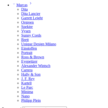
Marcas
Dita
Dita Lancier
Garrett Leight
Orgreen
Spektre
Vysen
Sunny Cords
Brett
Unique Design Milano
Einstoffen
Portrait
Ross & Brown
Eyepetizer
Alexander Wintsch
Carrera
Hally & Son
J. F. Rey
Kartell
Le Parc
Minima
Nano
Philipp Plein