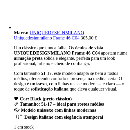
Marca:
UNIQUEDESIGNMILANO
Uniquedesignmilano Frame 46 C04
305,00
€
Um clássico que nunca falha. Os
óculos de vista
UNIQUEDESIGNMILANO Frame 46 C04
apostam numa
armação preta
sólida e elegante, perfeita para um look
profissional, urbano e cheio de confiança.
Com tamanho
51-17
, este modelo adapta-se bem a rostos
médios, oferecendo conforto e presença na medida certa. O
design é
unissexo
, com linhas retas e modernas, e claro — o
toque de
sofisticação italiana
que eleva qualquer visual.
🖤
Cor: Black (preto clássico)
📏
Tamanho: 51-17 – ideal para rostos médios
👓
Modelo unissexo com linhas modernas
🇮🇹
Design italiano com elegância atemporal
1 em stock