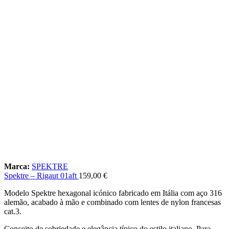
Marca:
SPEKTRE
Spektre – Rigaut 01aft
159,00
€
Modelo Spektre hexagonal icónico fabricado em Itália com aço 316
alemão, acabado à mão e combinado com lentes de nylon francesas
cat.3.
Conceito de sobriedade e elegância típico do estilo italiano. Para