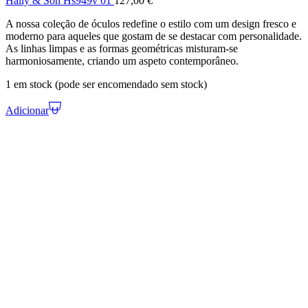
Hally & Son Hs949v 01
127,00
€
A nossa coleção de óculos redefine o estilo com um design fresco e
moderno para aqueles que gostam de se destacar com personalidade.
As linhas limpas e as formas geométricas misturam-se
harmoniosamente, criando um aspeto contemporâneo.
1 em stock (pode ser encomendado sem stock)
Adicionar