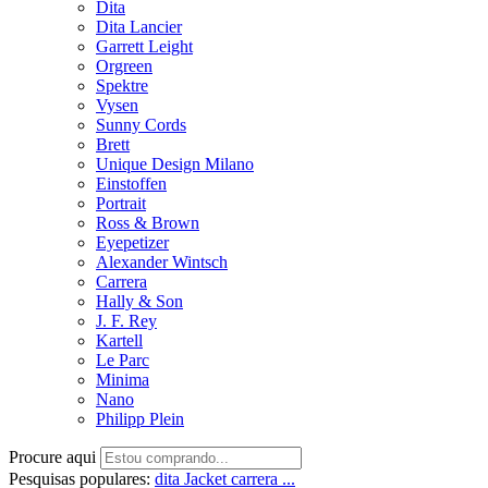
Dita
Dita Lancier
Garrett Leight
Orgreen
Spektre
Vysen
Sunny Cords
Brett
Unique Design Milano
Einstoffen
Portrait
Ross & Brown
Eyepetizer
Alexander Wintsch
Carrera
Hally & Son
J. F. Rey
Kartell
Le Parc
Minima
Nano
Philipp Plein
Procure aqui
Pesquisas populares:
dita
Jacket
carrera ...