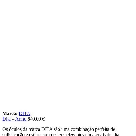
Marca:
DITA
Dita – Arinu
840,00
€
Os óculos da marca DITA são uma combinação perfeita de
sofisticação e estilo, com designs elegantes e materiais de alta