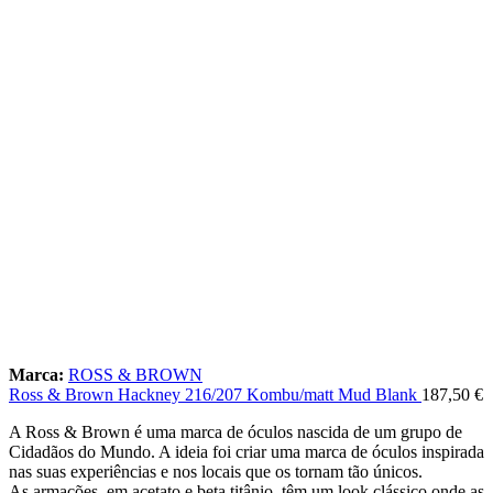
Marca:
ROSS & BROWN
Ross & Brown Hackney 216/207 Kombu/matt Mud Blank
187,50
€
A Ross & Brown é uma marca de óculos nascida de um grupo de
Cidadãos do Mundo. A ideia foi criar uma marca de óculos inspirada
nas suas experiências e nos locais que os tornam tão únicos.
As armações, em acetato e beta titânio, têm um look clássico onde as