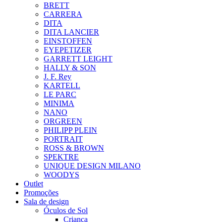
BRETT
CARRERA
DITA
DITA LANCIER
EINSTOFFEN
EYEPETIZER
GARRETT LEIGHT
HALLY & SON
J. F. Rey
KARTELL
LE PARC
MINIMA
NANO
ORGREEN
PHILIPP PLEIN
PORTRAIT
ROSS & BROWN
SPEKTRE
UNIQUE DESIGN MILANO
WOODYS
Outlet
Promoções
Sala de design
Óculos de Sol
Criança