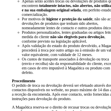
Apenas serão aceites trocas ou devoluções de produtos q
encontrem
totalmente intactos, não abertos, não utiliz
e na sua embalagem original selada
, em perfeito estad
comercialização.
Por motivos de
higiene e proteção da saúde
, não são ac
devoluções de produtos que tenham sido abertos,
nomeadamente lentes de contacto e outros produtos ótico
Produtos personalizados, lentes graduadas ou artigos feit
medida do cliente
não são elegíveis para devolução
,
conforme previsto na legislação aplicável.
Após validação do estado do produto devolvido, a Maga
procederá à troca por outro artigo ou à emissão de um va
valor equivalente, com validade de 12 meses.
Os custos de transporte associados à devolução ou troca
(envio e recolha) são da responsabilidade do cliente, exc
em casos de erro imputável à Magaótica ou produto com
defeito.
Procedimento
O pedido de troca ou devolução deverá ser efetuado através do
contactos disponíveis no website, no prazo máximo de 14 dias 
a receção da encomenda. Após esse contacto, serão fornecidas 
instruções para devolução do produto.
A Magaótica reserva-se o direito de recusar trocas ou devoluçõ