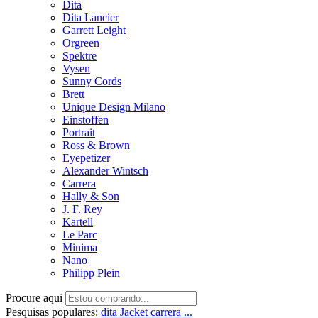
Dita
Dita Lancier
Garrett Leight
Orgreen
Spektre
Vysen
Sunny Cords
Brett
Unique Design Milano
Einstoffen
Portrait
Ross & Brown
Eyepetizer
Alexander Wintsch
Carrera
Hally & Son
J. F. Rey
Kartell
Le Parc
Minima
Nano
Philipp Plein
Procure aqui
Pesquisas populares:
dita
Jacket
carrera ...