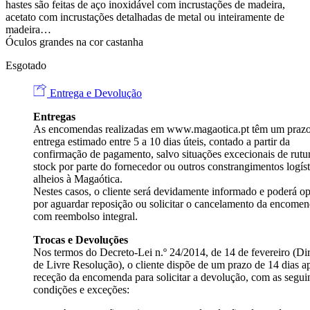
hastes são feitas de aço inoxidável com incrustações de madeira,
acetato com incrustações detalhadas de metal ou inteiramente de
madeira…
Óculos grandes na cor castanha
Esgotado
Entrega e Devolução
Entregas
As encomendas realizadas em
www.magaotica.pt
têm um prazo
entrega estimado entre 5 a 10 dias úteis, contado a partir da
confirmação de pagamento, salvo situações excecionais de rutu
stock por parte do fornecedor ou outros constrangimentos logíst
alheios à Magaótica.
Nestes casos, o cliente será devidamente informado e poderá op
por aguardar reposição ou solicitar o cancelamento da encome
com reembolso integral.
Trocas e Devoluções
Nos termos do Decreto-Lei n.º 24/2014, de 14 de fevereiro (Dir
de Livre Resolução), o cliente dispõe de um prazo de 14 dias a
receção da encomenda para solicitar a devolução, com as segui
condições e exceções: