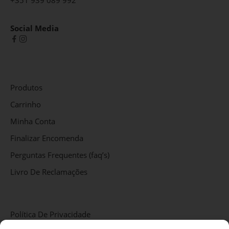
+351 939 089 992
Social Media
Produtos
Carrinho
Minha Conta
Finalizar Encomenda
Perguntas Frequentes (faq’s)
Livro De Reclamações
Política De Privacidade