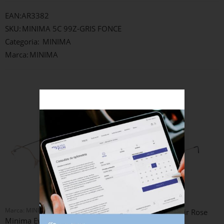
EAN:
AR3382
SKU:
MINIMA 5C 99Z-GRIS FONCE
Categoria:
MINIMA
Marca:
MINIMA
Produtos Relacionados
Marca:
MINIMA
Marca:
MINIMA
Minima H6 140a-noir Rose
Minima Evo 22 – Rose Brillant
265,00
€