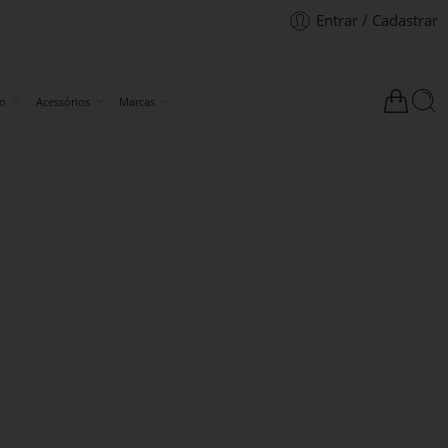
Entrar / Cadastrar
to
Acessórios
Marcas
a 66c
Noir-
t/or/brill