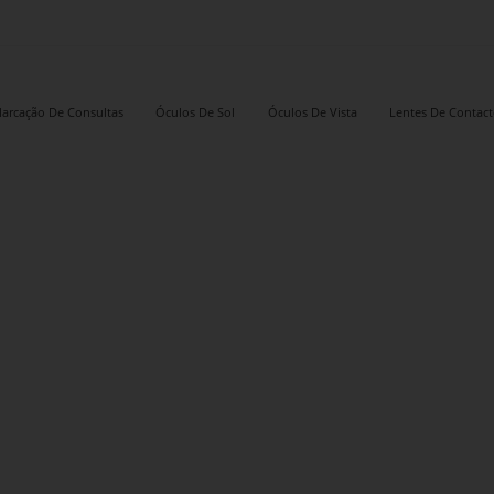
arcação De Consultas
Óculos De Sol
Óculos De Vista
Lentes De Contac
Minim
N20 – 
brillan
ant