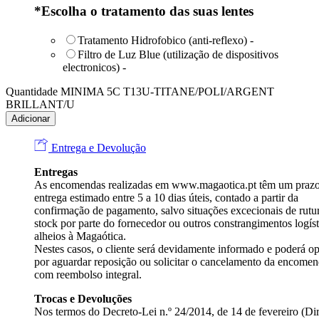
*
Escolha o tratamento das suas lentes
Tratamento Hidrofobico (anti-reflexo)
-
Filtro de Luz Blue (utilização de dispositivos
electronicos)
-
Quantidade MINIMA 5C T13U-TITANE/POLI/ARGENT
BRILLANT/U
Adicionar
Entrega e Devolução
Entregas
As encomendas realizadas em
www.magaotica.pt
têm um prazo
entrega estimado entre 5 a 10 dias úteis, contado a partir da
confirmação de pagamento, salvo situações excecionais de rutu
stock por parte do fornecedor ou outros constrangimentos logíst
alheios à Magaótica.
Nestes casos, o cliente será devidamente informado e poderá op
por aguardar reposição ou solicitar o cancelamento da encome
com reembolso integral.
Trocas e Devoluções
Nos termos do Decreto-Lei n.º 24/2014, de 14 de fevereiro (Dir