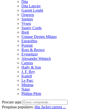
Dita
Dita Lancier
Garrett Leight
Orgreen
Spektre
Vysen
Sunny Cords
Brett
Unique Design Milano
Einstoffen
Portrait
Ross & Brown
Eyepetizer
Alexander Wintsch
Carrera
Hally & Son
J. F. Rey
Kartell
Le Parc
Minima
Nano
Philipp Plein
Procure aqui
Pesquisas populares:
dita
Jacket
carrera ...