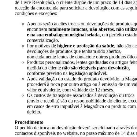
de Livre Resolução), o cliente dispõe de um prazo de 14 dias a
receção da encomenda para solicitar a devolução, com as segui
condições e exceções:
Apenas serão aceites trocas ou devoluções de produtos q
encontrem
totalmente intactos, não abertos, não utiliz
e na sua embalagem original selada
, em perfeito estad
comercialização.
Por motivos de
higiene e proteção da saúde
, não são ac
devoluções de produtos que tenham sido abertos,
nomeadamente lentes de contacto e outros produtos ótico
Produtos personalizados, lentes graduadas ou artigos feit
medida do cliente
não são elegíveis para devolução
,
conforme previsto na legislação aplicável.
Após validação do estado do produto devolvido, a Maga
procederá à troca por outro artigo ou à emissão de um va
valor equivalente, com validade de 12 meses.
Os custos de transporte associados à devolução ou troca
(envio e recolha) são da responsabilidade do cliente, exc
em casos de erro imputável à Magaótica ou produto com
defeito.
Procedimento
O pedido de troca ou devolução deverá ser efetuado através do
contactos disponíveis no website, no prazo máximo de 14 dias 