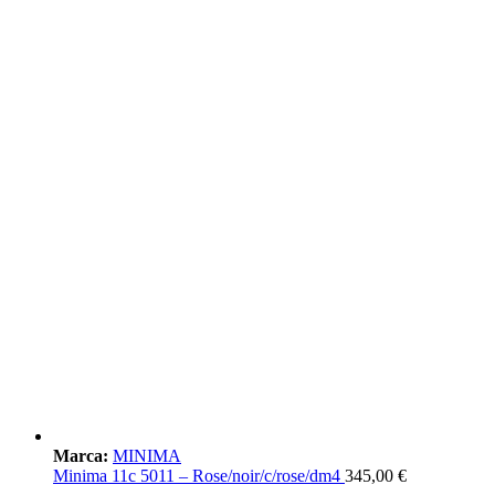
Marca:
MINIMA
Minima 11c 5011 – Rose/noir/c/rose/dm4
345,00
€