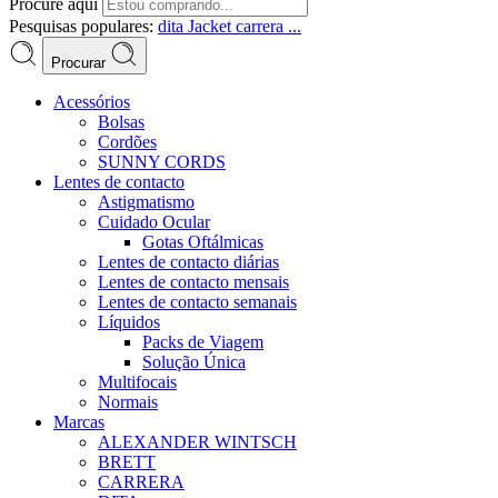
Procure aqui
Pesquisas populares:
dita
Jacket
carrera ...
Procurar
Acessórios
Bolsas
Cordões
SUNNY CORDS
Lentes de contacto
Astigmatismo
Cuidado Ocular
Gotas Oftálmicas
Lentes de contacto diárias
Lentes de contacto mensais
Lentes de contacto semanais
Líquidos
Packs de Viagem
Solução Única
Multifocais
Normais
Marcas
ALEXANDER WINTSCH
BRETT
CARRERA