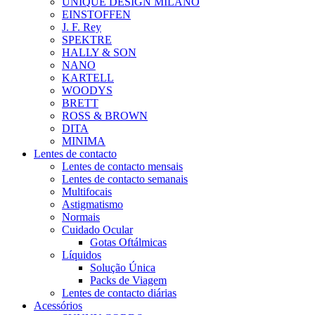
UNIQUE DESIGN MILANO
EINSTOFFEN
J. F. Rey
SPEKTRE
HALLY & SON
NANO
KARTELL
WOODYS
BRETT
ROSS & BROWN
DITA
MINIMA
Lentes de contacto
Lentes de contacto mensais
Lentes de contacto semanais
Multifocais
Astigmatismo
Normais
Cuidado Ocular
Gotas Oftálmicas
Líquidos
Solução Única
Packs de Viagem
Lentes de contacto diárias
Acessórios