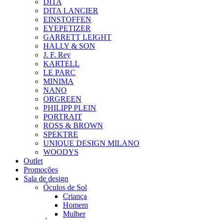
DITA
DITA LANCIER
EINSTOFFEN
EYEPETIZER
GARRETT LEIGHT
HALLY & SON
J. F. Rey
KARTELL
LE PARC
MINIMA
NANO
ORGREEN
PHILIPP PLEIN
PORTRAIT
ROSS & BROWN
SPEKTRE
UNIQUE DESIGN MILANO
WOODYS
Outlet
Promoções
Sala de design
Óculos de Sol
Criança
Homem
Mulher