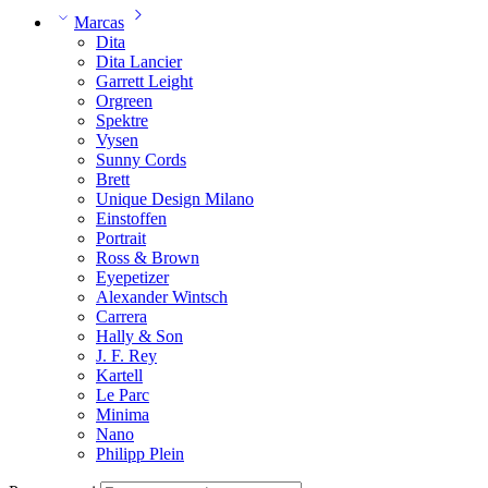
Marcas
Dita
Dita Lancier
Garrett Leight
Orgreen
Spektre
Vysen
Sunny Cords
Brett
Unique Design Milano
Einstoffen
Portrait
Ross & Brown
Eyepetizer
Alexander Wintsch
Carrera
Hally & Son
J. F. Rey
Kartell
Le Parc
Minima
Nano
Philipp Plein